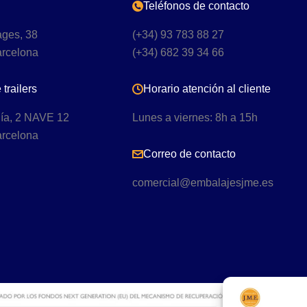
Teléfonos de contacto
ages, 38
(+34) 93 783 88 27
arcelona
(+34) 682 39 34 66
trailers
Horario atención al cliente
gía, 2 NAVE 12
Lunes a viernes: 8h a 15h
arcelona
Correo de contacto
comercial@embalajesjme.es