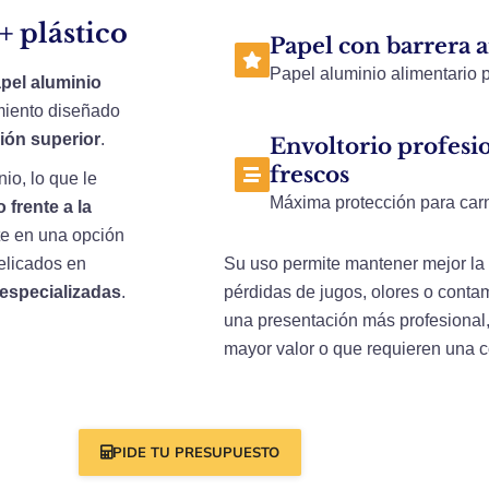
+ plástico
Papel con barrera 
Papel aluminio alimentario 
pel aluminio
imiento diseñado
ión superior
.
Envoltorio profesi
frescos​
io, lo que le
Máxima protección para car
 frente a la
rte en una opción
delicados en
Su uso permite mantener mejor la 
 especializadas
.
pérdidas de jugos, olores o cont
una presentación más profesional
mayor valor o que requieren una 
PIDE TU PRESUPUESTO