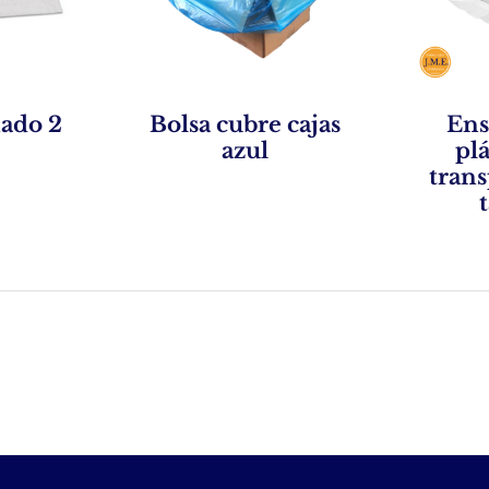
ado 2
Bolsa cubre cajas
Ens
azul
pl
tran